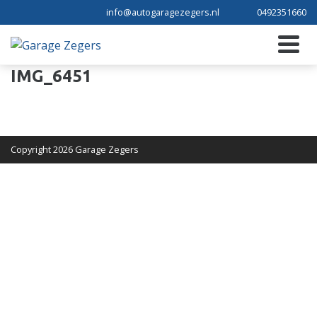
info@autogaragezegers.nl
0492351660
IMG_6451
Copyright 2026 Garage Zegers