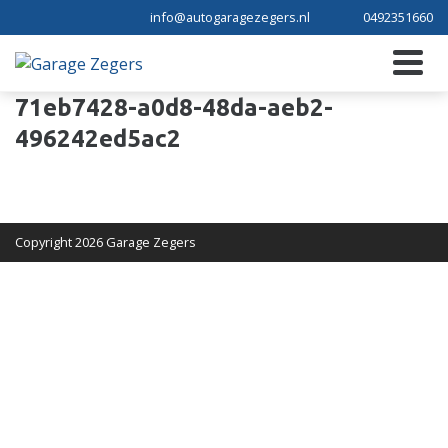
info@autogaragezegers.nl
0492351660
71eb7428-a0d8-48da-aeb2-
496242ed5ac2
Copyright 2026 Garage Zegers