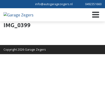
info@autogaragezegers.nl
0492351660
IMG_0399
Copyright 2026 Garage Zegers