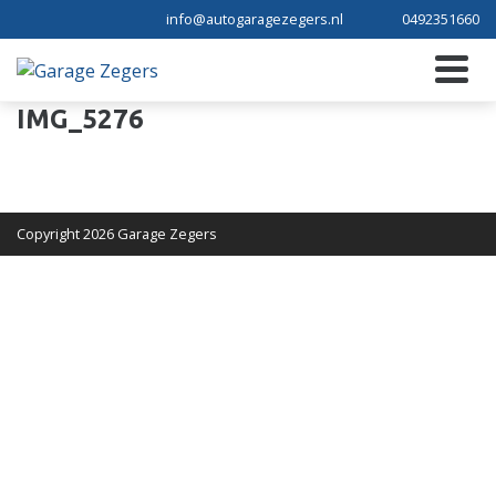
info@autogaragezegers.nl
0492351660
IMG_5276
Copyright 2026 Garage Zegers